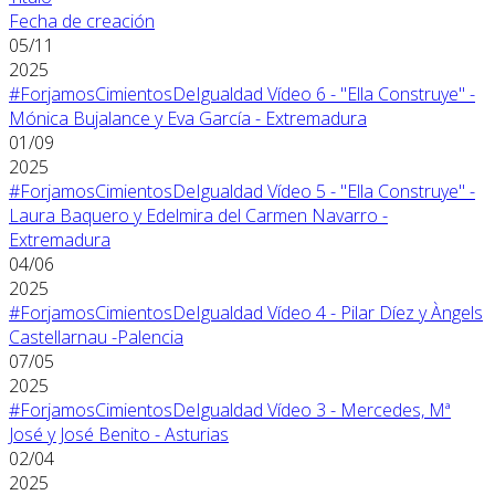
Fecha de creación
05/11
2025
#ForjamosCimientosDeIgualdad Vídeo 6 - "Ella Construye" -
Mónica Bujalance y Eva García - Extremadura
01/09
2025
#ForjamosCimientosDeIgualdad Vídeo 5 - "Ella Construye" -
Laura Baquero y Edelmira del Carmen Navarro -
Extremadura
04/06
2025
#ForjamosCimientosDeIgualdad Vídeo 4 - Pilar Díez y Àngels
Castellarnau -Palencia
07/05
2025
#ForjamosCimientosDeIgualdad Vídeo 3 - Mercedes, Mª
José y José Benito - Asturias
02/04
2025