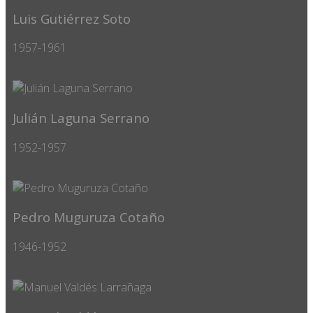
Luis Gutiérrez Soto
1957-1961
Julián Laguna Serrano
1952-1957
Pedro Muguruza Cotaño
1946-1952