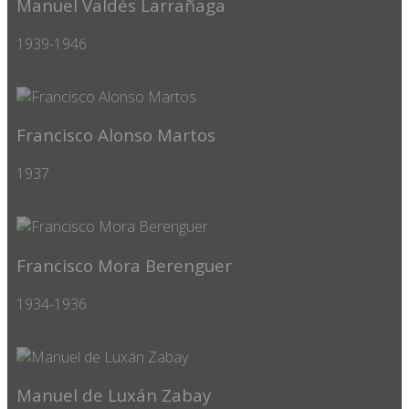
Manuel Valdés Larrañaga
1939-1946
Francisco Alonso Martos
1937
Francisco Mora Berenguer
1934-1936
Manuel de Luxán Zabay