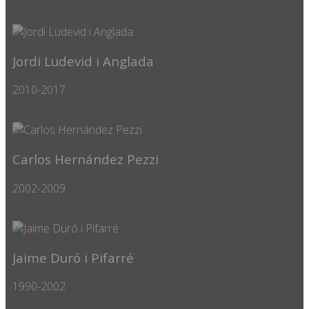
Jordi Ludevid i Anglada
2010-2017
Carlos Hernández Pezzi
2002-2009
Jaime Duró i Pifarré
1990-2002