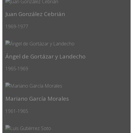
Juan González Cebrián
1969-1977
Ángel de Gortázar y Landecho
1965-1969
Mariano García Morales
1961-1965