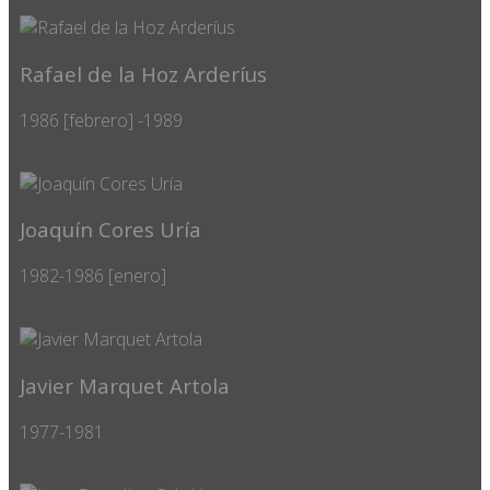
Rafael de la Hoz Arderíus
1986 [febrero] -1989
Joaquín Cores Uría
1982-1986 [enero]
Javier Marquet Artola
1977-1981