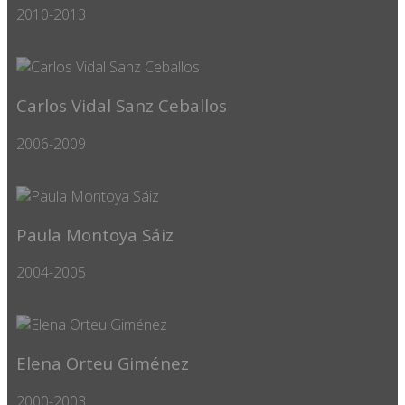
2010-2013
Carlos Vidal Sanz Ceballos
2006-2009
Paula Montoya Sáiz
2004-2005
Elena Orteu Giménez
2000-2003